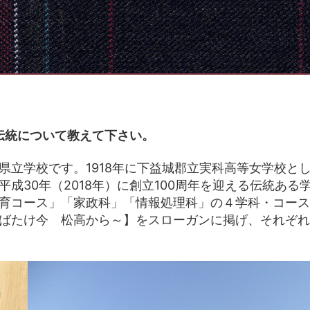
伝統について教えて下さい。
県立学校です。1918年に下益城郡立実科高等女学校とし
成30年（2018年）に創立100周年を迎える伝統あ
育コース」「家政科」「情報処理科」の４学科・コース
ばたけ今 松高から～】をスローガンに掲げ、それぞれ